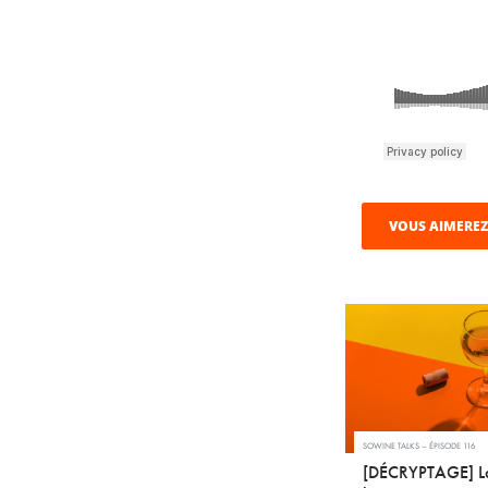
VOUS AIMEREZ
SOWINE TALKS – ÉPISODE 116
[DÉCRYPTAGE] La