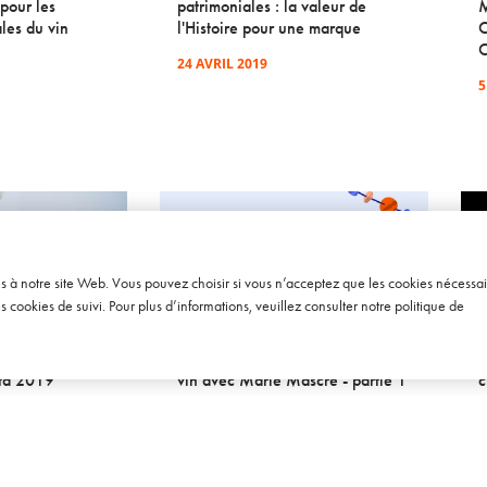
 pour les
patrimoniales : la valeur de
M
ales du vin
l'Histoire pour une marque
C
C
24 AVRIL 2019
5
ès à notre site Web. Vous pouvez choisir si vous n’acceptez que les cookies nécessai
cookies de suivi. Pour plus d’informations, veuillez consulter notre
politique de
SOWINE TALKS – ÉPISODE 107
SO
 Baromètre
[BAROMÈTRE] Les Français et le
[
ta 2019
vin avec Marie Mascré - partie 1
c
9 AVRIL 2025
1