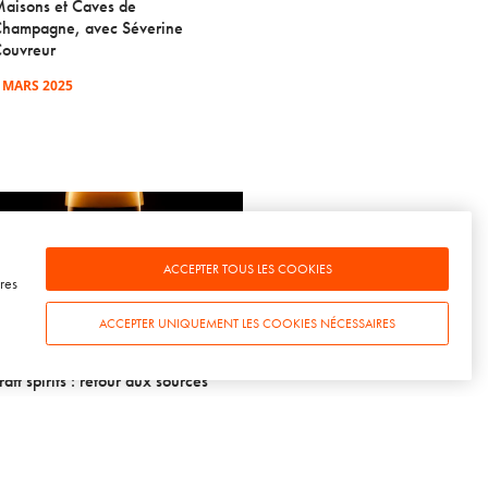
aisons et Caves de
hampagne, avec Séverine
ouvreur
 MARS 2025
ACCEPTER TOUS LES COOKIES
res
ACCEPTER UNIQUEMENT LES COOKIES NÉCESSAIRES
WINE TALKS – ÉPISODE 2
TENDANCES] Craft beers &
raft spirits : retour aux sources
3 MARS 2019