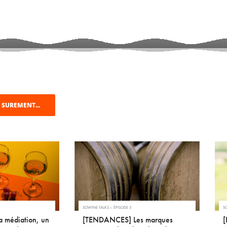
 SUREMENT...
SOWINE TALKS – ÉPISODE 5
SO
 médiation, un
[TENDANCES] Les marques
[