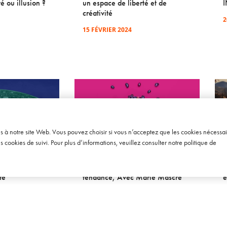
té ou illusion ?
un espace de liberté et de
créativité
2
15 FÉVRIER 2024
ès à notre site Web. Vous pouvez choisir si vous n’acceptez que les cookies nécessai
cookies de suivi. Pour plus d’informations, veuillez consulter notre
politique de
SOWINE TALKS – ÉPISODE 111
SO
En voyage à
[TENDANCES] L’œnotourisme,
[
tueux entre
relais de croissance en pleine
i
té
tendance, Avec Marie Mascré
e
4 JUIN 2025
2