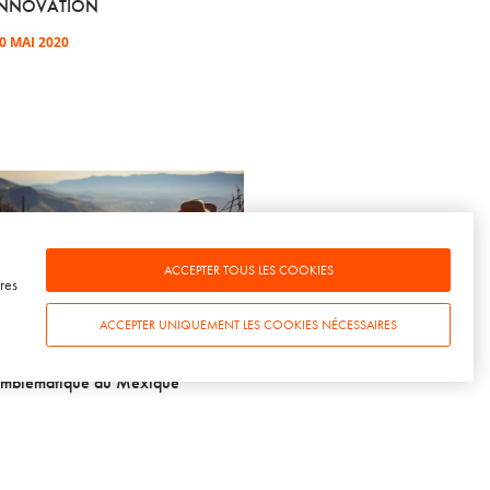
INNOVATION
0 MAI 2020
ACCEPTER TOUS LES COOKIES
res
WINE TALKS – ÉPISODE 71
ACCEPTER UNIQUEMENT LES COOKIES NÉCESSAIRES
INSPIRATIONS] Guadalupe : en
mmersion dans le vignoble
mblématique du Mexique
6 OCTOBRE 2022