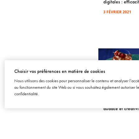
digitales : efficaci
3 FÉVRIER 2021
Choisir vos préférences en matière de cookies
Nous utilisons des cookies pour personnaliser le contenu et analyser l’acc
au fonctionnement du site Web ou si vous souhaitez également autoriser les 
SOWINE TALKS – ÉPISODE 56
confidentialité
.
[INSPIRATIONS] 
Berlin : des spiri
audace et créativi
3 NOVEMBRE 2021