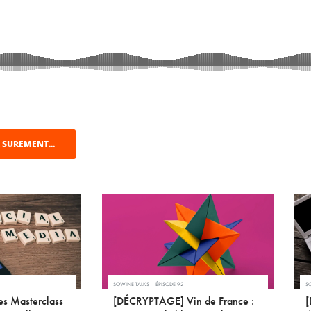
 SUREMENT...
SOWINE TALKS – ÉPISODE 92
SO
s Masterclass
[DÉCRYPTAGE] Vin de France :
[