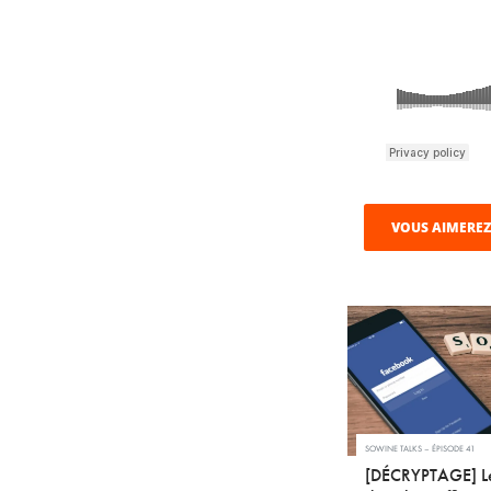
VOUS AIMEREZ
SOWINE TALKS – ÉPISODE 41
[DÉCRYPTAGE] Le