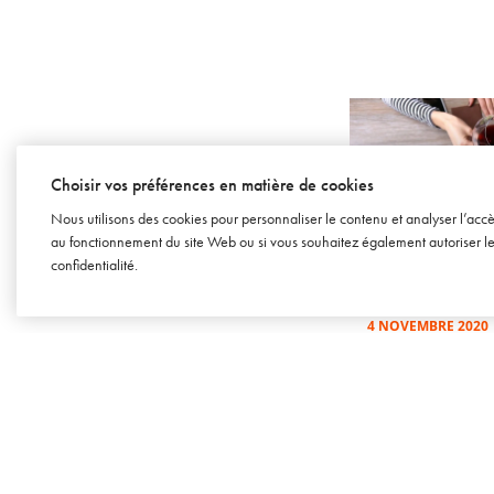
Choisir vos préférences en matière de cookies
Nous utilisons des cookies pour personnaliser le contenu et analyser l’acc
au fonctionnement du site Web ou si vous souhaitez également autoriser les 
SOWINE TALKS – ÉPISODE 36
confidentialité
.
[BUSINESS] Le e
vin : tendances et
4 NOVEMBRE 2020