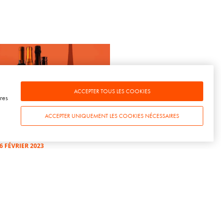
ACCEPTER TOUS LES COOKIES
res
WINE TALKS – ÉPISODE 76
ACCEPTER UNIQUEMENT LES COOKIES NÉCESSAIRES
BUSINESS] Wine Paris &
inexpo Paris 2023
6 FÉVRIER 2023