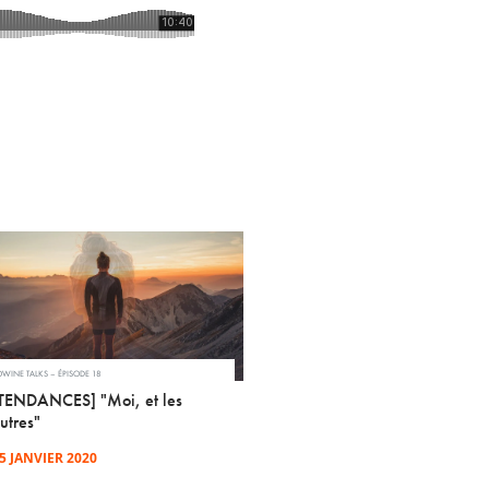
WINE TALKS – ÉPISODE 18
TENDANCES] "Moi, et les
utres"
5 JANVIER 2020