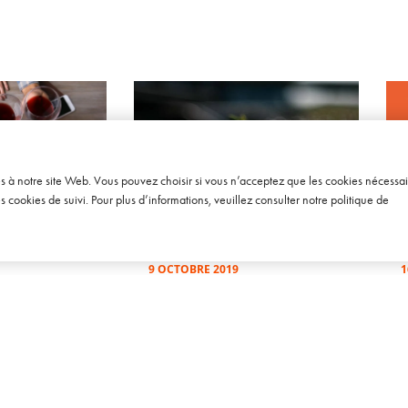
ès à notre site Web. Vous pouvez choisir si vous n’acceptez que les cookies nécessai
cookies de suivi. Pour plus d’informations, veuillez consulter notre
politique de
SOWINE TALKS – ÉPISODE 13
SO
-commerce du
[BAROMÈTRE] Le rapport des
[
 évolution
Français avec le vin
V
9 OCTOBRE 2019
1