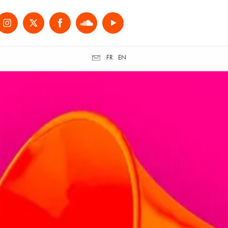
FR
EN