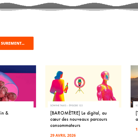
 SUREMENT...
SOWINE TALKS – ÉPISODE 122
SO
in &
[BAROMÈTRE] Le digital, au
[
cœur des nouveaux parcours
a
consommateurs
1
29 AVRIL 2026