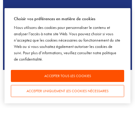
Choisir vos préférences en matière de cookies
Nous utilisons des cookies pour personnaliser le contenu et
analyser l’accès à notre site Web. Vous pouvez choisir si vous
n’acceptez que les cookies nécessaires au fonctionnement du site
Web ou si vous souhaitez également autoriser les cookies de
suivi. Pour plus d’informations, veuillez consulter notre
politique
de confidentialité
.
SOWINE TALKS – ÉPISODE 82
[BAROMÈTRE] Les Français, la bière, le cidre et les No-Low
ACCEPTER TOUS LES COOKIES
en 2023
19 AVRIL 2023
ACCEPTER UNIQUEMENT LES COOKIES NÉCESSAIRES