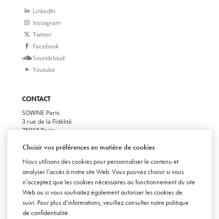
LinkedIn
Instagram
Twitter
Facebook
Soundcloud
Youtube
CONTACT
SOWINE Paris
3 rue de la Fidélité
75010 Paris
+33(0)1 78 94 94 50
Choisir vos préférences en matière de cookies
SOWINE Bordeaux
Nous utilisons des cookies pour personnaliser le contenu et
29 allées de Tourny
33000 Bordeaux
analyser l’accès à notre site Web. Vous pouvez choisir si vous
+33(0)5 54 07 00 50
n’acceptez que les cookies nécessaires au fonctionnement du site
Web ou si vous souhaitez également autoriser les cookies de
SOWINE Londres
Becket House
suivi. Pour plus d’informations, veuillez consulter notre
politique
1 Lambeth Palace Rd
de confidentialité
.