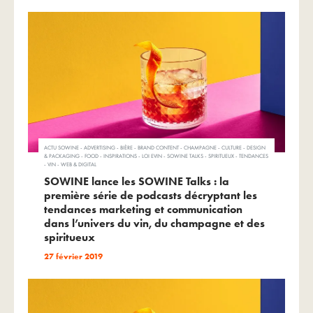
ACTU SOWINE - ADVERTISING - BIÈRE - BRAND CONTENT - CHAMPAGNE - CULTURE - DESIGN
& PACKAGING - FOOD - INSPIRATIONS - LOI EVIN - SOWINE TALKS - SPIRITUEUX - TENDANCES
- VIN - WEB & DIGITAL
SOWINE lance les SOWINE Talks : la
première série de podcasts décryptant les
tendances marketing et communication
dans l’univers du vin, du champagne et des
spiritueux
27 février 2019