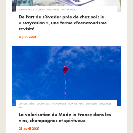
SOWINE TALKS - CULTURE - TENDANCES - VIN - VOYAGES
De l’art de s’évader près de chez soi : le
« staycation », une forme d’oenotourisme
revisité
2 juin 2021
CULTURE - BIÈRE - DÉCRYPTAGE - INSPIRATIONS - SOWINE TALKS - SPIRITUEUX - TENDANCES -
VIN
La valorisation du Made in France dans les
vins, champagnes et spiritueux
21 avril 2021