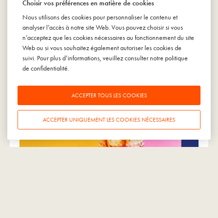
Choisir vos préférences en matière de cookies
Nous utilisons des cookies pour personnaliser le contenu et
analyser l’accès à notre site Web. Vous pouvez choisir si vous
n’acceptez que les cookies nécessaires au fonctionnement du site
CULTURE
Web ou si vous souhaitez également autoriser les cookies de
Le Jugement de Paris : le jour où les vins
suivi. Pour plus d’informations, veuillez consulter notre
politique
californiens ont supplanté les vins français
de confidentialité
.
9 octobre 2008
ACCEPTER TOUS LES COOKIES
ACCEPTER UNIQUEMENT LES COOKIES NÉCESSAIRES
CULTURE
Les miscellanées du vin
7 avril 2008