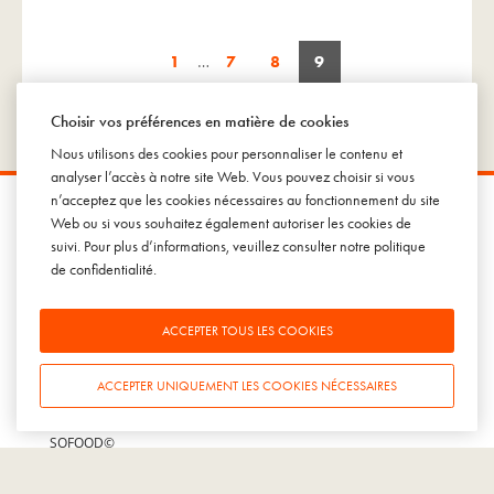
1
…
7
8
9
Choisir vos préférences en matière de cookies
Nous utilisons des cookies pour personnaliser le contenu et
analyser l’accès à notre site Web. Vous pouvez choisir si vous
n’acceptez que les cookies nécessaires au fonctionnement du site
SOWINE
Web ou si vous souhaitez également autoriser les cookies de
suivi. Pour plus d’informations, veuillez consulter notre
politique
Agence conseil en marketing et communication dédiée à
l’univers du vin, du champagne, de la bière et des spiritueux.
de confidentialité
.
Mentions légales
Tous droits réservés
ACCEPTER TOUS LES COOKIES
© SOWINE 2026
ACCEPTER UNIQUEMENT LES COOKIES NÉCESSAIRES
Marques déposées :
SOWINE©
SOFOOD©
SOWINE Talks©
SOWINE Studies©