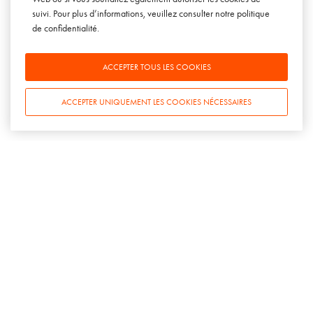
suivi. Pour plus d’informations, veuillez consulter notre
politique
LinkedIn
de confidentialité
.
Instagram
Twitter
ACCEPTER TOUS LES COOKIES
Facebook
Soundcloud
ACCEPTER UNIQUEMENT LES COOKIES NÉCESSAIRES
Youtube
CONTACT
SOWINE Paris
3 rue de la Fidélité
75010 Paris
+33(0)1 78 94 94 50
SOWINE Bordeaux
29 allées de Tourny
33000 Bordeaux
+33(0)5 54 07 00 50
SOWINE Londres
Becket House
1 Lambeth Palace Rd