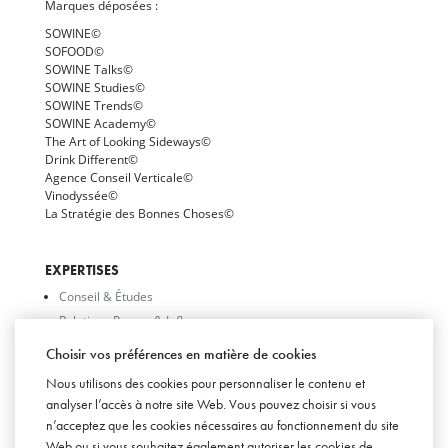
Marques déposées :
SOWINE©
SOFOOD©
SOWINE Talks©
SOWINE Studies©
SOWINE Trends©
SOWINE Academy©
The Art of Looking Sideways©
Drink Different©
Agence Conseil Verticale©
Vinodyssée©
La Stratégie des Bonnes Choses©
EXPERTISES
Conseil & Études
Relations Presse & Influence
Digital & Social Media
Choisir vos préférences en matière de cookies
Relations Trade & Événementiel
Nous utilisons des cookies pour personnaliser le contenu et
Design & Création
analyser l’accès à notre site Web. Vous pouvez choisir si vous
n’acceptez que les cookies nécessaires au fonctionnement du site
Web ou si vous souhaitez également autoriser les cookies de
SUIVEZ-NOUS