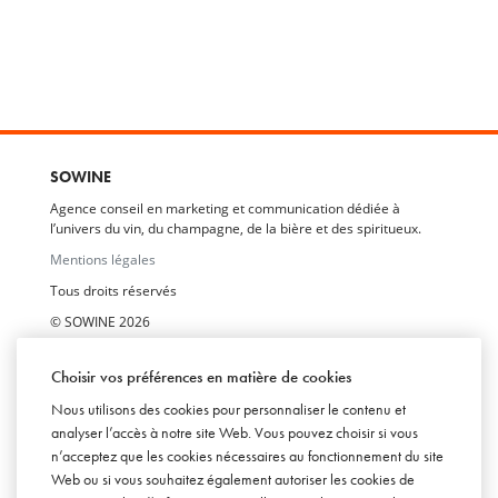
SOWINE
Agence conseil en marketing et communication dédiée à
l’univers du vin, du champagne, de la bière et des spiritueux.
Mentions légales
Tous droits réservés
© SOWINE 2026
Marques déposées :
Choisir vos préférences en matière de cookies
SOWINE©
SOFOOD©
Nous utilisons des cookies pour personnaliser le contenu et
SOWINE Talks©
analyser l’accès à notre site Web. Vous pouvez choisir si vous
SOWINE Studies©
n’acceptez que les cookies nécessaires au fonctionnement du site
SOWINE Trends©
Web ou si vous souhaitez également autoriser les cookies de
SOWINE Academy©