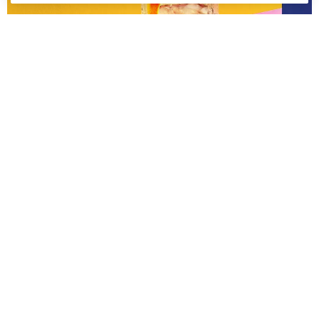
ADVERTISING
BIÈRE
INSPIRATIONS
SPIRITUEUX
TENDANCES
Créativité publicitaire dans les alcools : le baromètre annuel
du Festival International de la Publicité
27 AOÛT 2012