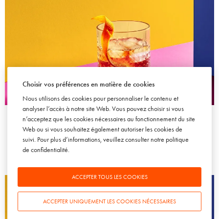
Choisir vos préférences en matière de cookies
Nous utilisons des cookies pour personnaliser le contenu et
CHAMPAGNE
SPIRITUEUX
TENDANCES
analyser l’accès à notre site Web. Vous pouvez choisir si vous
La personnalisation dans l'univers des spiritueux
n’acceptez que les cookies nécessaires au fonctionnement du site
Web ou si vous souhaitez également autoriser les cookies de
15 AVRIL 2008
suivi. Pour plus d’informations, veuillez consulter notre
politique
de confidentialité
.
ACCEPTER TOUS LES COOKIES
ACCEPTER UNIQUEMENT LES COOKIES NÉCESSAIRES