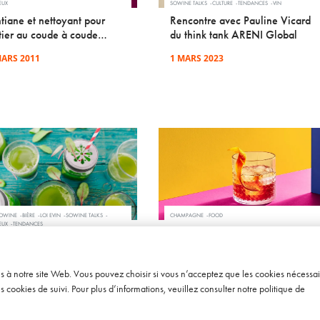
EUX
SOWINE TALKS
CULTURE
TENDANCES
VIN
tiane et nettoyant pour
Rencontre avec Pauline Vicard
tier au coude à coude…
du think tank ARENI Global
MARS 2011
1 MARS 2023
SOWINE
BIÈRE
LOI EVIN
SOWINE TALKS
CHAMPAGNE
FOOD
EUX
TENDANCES
Fauchon et Perrier-Jouët : tout
dances de consommation :
en saveurs et en élégance
NO et le LOW Alcohol
1 JUILLET 2010
ès à notre site Web. Vous pouvez choisir si vous n’acceptez que les cookies nécessai
ANVIER 2020
cookies de suivi. Pour plus d’informations, veuillez consulter notre
politique de