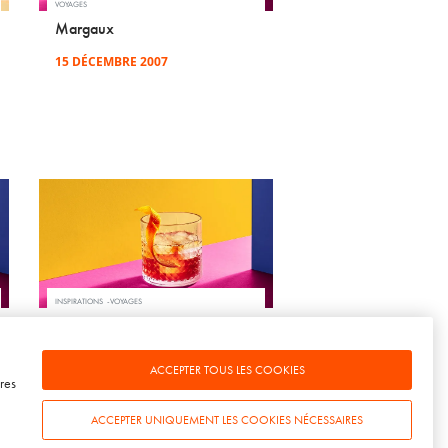
VOYAGES
Margaux
15 DÉCEMBRE 2007
INSPIRATIONS
VOYAGES
Napa Valley : California
dreaming
ACCEPTER TOUS LES COOKIES
17 JUILLET 2009
res
ACCEPTER UNIQUEMENT LES COOKIES NÉCESSAIRES