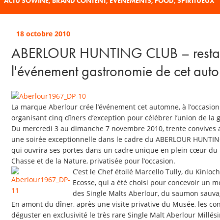
ACTU SOWINE
,
BRAND CONTENT
,
EVÉNEMENTS
,
FOOD
,
SPIRITUEUX
18 octobre 2010
ABERLOUR HUNTING CLUB – restau
l'événement gastronomie de cet aut
La marque Aberlour crée l’événement cet automne, à l’occasion 
organisant cinq dîners d’exception pour célébrer l’union de la 
Du mercredi 3 au dimanche 7 novembre 2010, trente convives au
une soirée exceptionnelle dans le cadre du ABERLOUR HUNTI
qui ouvrira ses portes dans un cadre unique en plein cœur du M
Chasse et de la Nature, privatisée pour l’occasion.
C’est le Chef étoilé Marcello Tully, du Kinloch
Ecosse, qui a été choisi pour concevoir un 
des Single Malts Aberlour, du saumon sauvag
En amont du dîner, après une visite privative du Musée, les con
déguster en exclusivité le très rare Single Malt Aberlour Millési