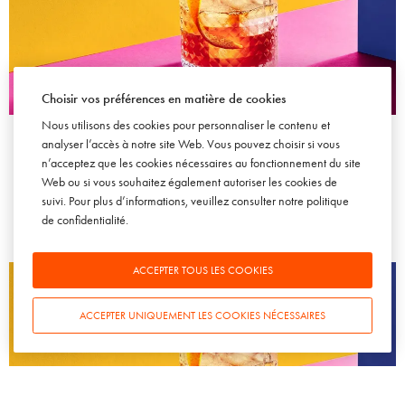
Choisir vos préférences en matière de cookies
ADVERTISING
BRAND CONTENT
SPIRITUEUX
Nous utilisons des cookies pour personnaliser le contenu et
Whisky Clan Campbell ou comment jouer sur l'origine, créer
analyser l’accès à notre site Web. Vous pouvez choisir si vous
l'émotion et fidéliser
n’acceptez que les cookies nécessaires au fonctionnement du site
15 OCTOBRE 2007
Web ou si vous souhaitez également autoriser les cookies de
suivi. Pour plus d’informations, veuillez consulter notre
politique
de confidentialité
.
ACCEPTER TOUS LES COOKIES
ACCEPTER UNIQUEMENT LES COOKIES NÉCESSAIRES