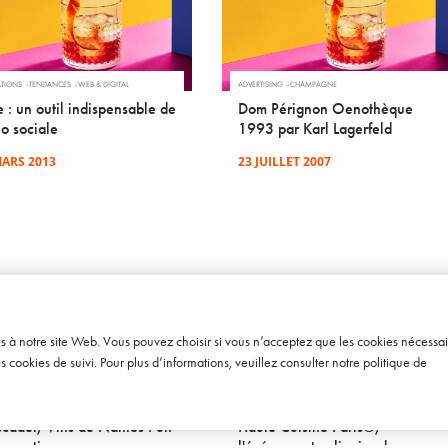
ATIONS
TENDANCES
WEB & DIGITAL
ADVERTISING
CHAMPAGNE
 : un outil indispensable de
Dom Pérignon Oenothèque
o sociale
1993 par Karl Lagerfeld
MARS 2013
23 JUILLET 2007
ès à notre site Web. Vous pouvez choisir si vous n’acceptez que les cookies nécessai
cookies de suivi. Pour plus d’informations, veuillez consulter notre
politique de
 TALKS
VIN
FOOD
INSPIRATIONS
TENDANCES
cadet, Vins de Nantes : un
Haute Cuisine Paris®,
-practice
l'événement culinaire de ce