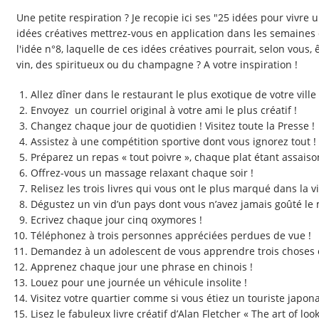
Une petite respiration ? Je recopie ici ses "25 idées pour vivre u
idées créatives mettrez-vous en application dans les semaines 
l'idée n°8, laquelle de ces idées créatives pourrait, selon vous,
vin, des spiritueux ou du champagne ? A votre inspiration !
Allez dîner dans le restaurant le plus exotique de votre ville 
Envoyez un courriel original à votre ami le plus créatif !
Changez chaque jour de quotidien ! Visitez toute la Presse !
Assistez à une compétition sportive dont vous ignorez tout !
Préparez un repas « tout poivre », chaque plat étant assaiso
Offrez-vous un massage relaxant chaque soir !
Relisez les trois livres qui vous ont le plus marqué dans la vi
Dégustez un vin d’un pays dont vous n’avez jamais goûté le 
Ecrivez chaque jour cinq oxymores !
Téléphonez à trois personnes appréciées perdues de vue !
Demandez à un adolescent de vous apprendre trois choses o
Apprenez chaque jour une phrase en chinois !
Louez pour une journée un véhicule insolite !
Visitez votre quartier comme si vous étiez un touriste japona
Lisez le fabuleux livre créatif d’Alan Fletcher « The art of loo