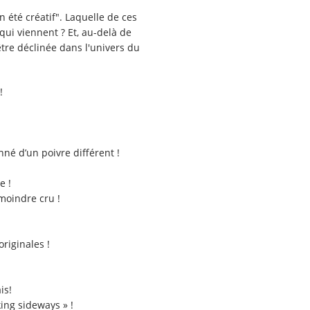
n été créatif". Laquelle de ces
qui viennent ? Et, au-delà de
 être déclinée dans l'univers du
!
nné d’un poivre différent !
e !
moindre cru !
riginales !
is!
king sideways » !