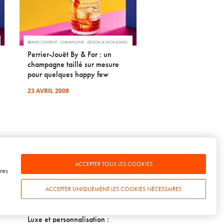
BRAND CONTENT
CHAMPAGNE
DESIGN & PACKAGING
Perrier-Jouët By & For : un
champagne taillé sur mesure
pour quelques happy few
23 AVRIL 2008
ACCEPTER TOUS LES COOKIES
res
ACCEPTER UNIQUEMENT LES COOKIES NÉCESSAIRES
BRAND CONTENT
CHAMPAGNE
INSPIRATIONS
TENDANCES
Luxe et personnalisation :