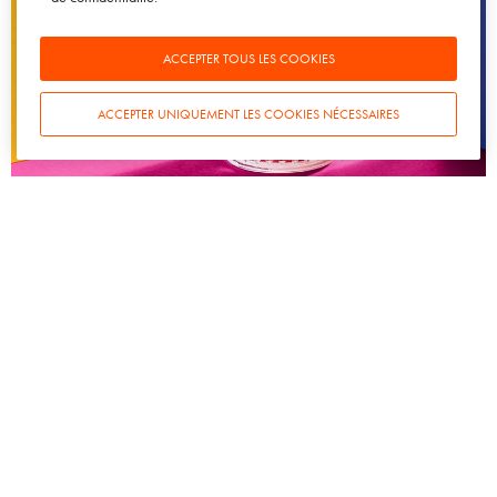
ACCEPTER TOUS LES COOKIES
ACCEPTER UNIQUEMENT LES COOKIES NÉCESSAIRES
SPIRITUEUX
TENDANCES
Quand le cocktail devient moléculaire !
6 JUIN 2012
SOWINE
Agence conseil en marketing et communication dédiée à
l’univers du vin, du champagne, de la bière et des spiritueux.