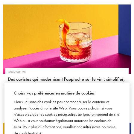
TENDANCES
VIN
Des cavistes qui modernisent l'approche sur le vin : simplifier,
décomplexer et partager une passion pour créer l'envie
Choisir vos préférences en matière de cookies
20 MARS 2009
Nous utilisons des cookies pour personnaliser le contenu et
analyser l’accès à notre site Web. Vous pouvez choisir si vous
n’acceptez que les cookies nécessaires au fonctionnement du site
Web ou si vous souhaitez également autoriser les cookies de
suivi. Pour plus d’informations, veuillez consulter notre
politique
de confidentialité
.