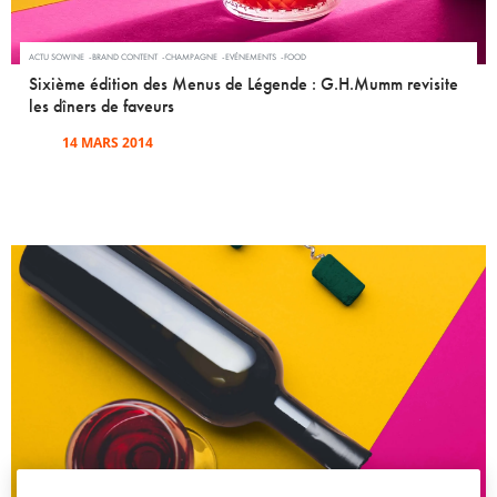
ACTU SOWINE
BRAND CONTENT
CHAMPAGNE
EVÉNEMENTS
FOOD
Sixième édition des Menus de Légende : G.H.Mumm revisite
les dîners de faveurs
14 MARS 2014
CULTURE
DÉCRYPTAGE
INSPIRATIONS
SOWINE TALKS
TENDANCES