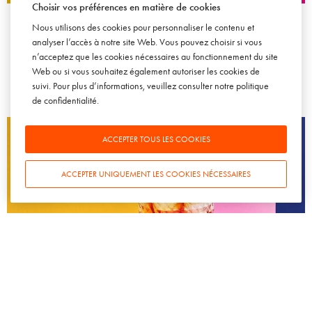
Choisir vos préférences en matière de cookies
Comment et pourquoi les codes du vin inspirent-ils d’autres
Nous utilisons des cookies pour personnaliser le contenu et
univers produits ?
analyser l’accès à notre site Web. Vous pouvez choisir si vous
6 NOVEMBRE 2024
n’acceptez que les cookies nécessaires au fonctionnement du site
Web ou si vous souhaitez également autoriser les cookies de
suivi. Pour plus d’informations, veuillez consulter notre
politique
de confidentialité
.
ACCEPTER TOUS LES COOKIES
ACCEPTER UNIQUEMENT LES COOKIES NÉCESSAIRES
VOYAGES
Valle de Colchagua, Chili