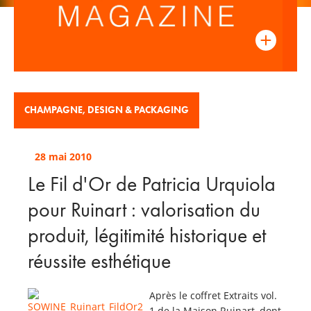
CHAMPAGNE
,
DESIGN & PACKAGING
28 mai 2010
Le Fil d'Or de Patricia Urquiola
pour Ruinart : valorisation du
produit, légitimité historique et
réussite esthétique
Après le coffret Extraits vol.
1 de la Maison Ruinart, dont