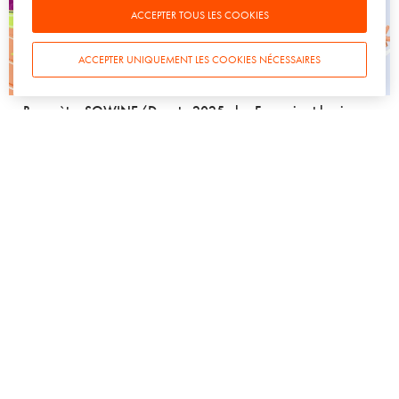
ACCEPTER TOUS LES COOKIES
ACCEPTER UNIQUEMENT LES COOKIES NÉCESSAIRES
DÉCRYPTAGE
CULTURE
SOWINE TALKS
TENDANCES
VIN
Baromètre SOWINE/Dynata 2025 : les Français et le vin
avec Marie Mascré – partie 1
9 AVRIL 2025