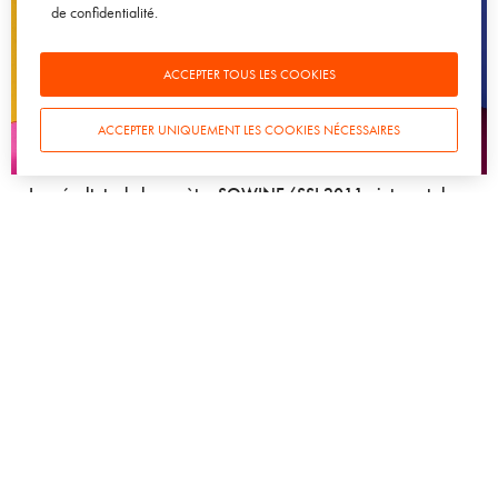
de confidentialité
.
ACCEPTER TOUS LES COOKIES
ACCEPTER UNIQUEMENT LES COOKIES NÉCESSAIRES
ACTU SOWINE
CHAMPAGNE
VIN
WEB & DIGITAL
Les résultats du baromètre SOWINE/SSI 2011 : internet, les
réseaux sociaux et le vin
22 JUIN 2011