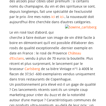
des alcools pour cibles über premium : si certains
noms du champagne, du vin et des spiritueux se sont,
depuis longtemps, fait une spécialité de l’exclusivité
par le prix -lire mes notes
ici
et
ici
-, la nouveauté doit
aujourd’hui être cherchée dans d’autres catégories.
Le vin rosé tout d’abord, qui
cherche à faire évoluer son image de vin d’été facile à
boire en démontrant qu’il est possible d’élaborer des
rosés de qualité exceptionnelle -dernier exemple en
date en France : le rosé de Provence
Château
d’Esclans
, vendu à plus de 70 euros la bouteille. Plus
récent et plus surprenant, le lancement par le
brasseur
Carlsberg
de sa bière Vintage n°1 à 400$ le
flacon de 37,5cl -600 exemplaires vendus uniquement
dans trois restaurants de Copenhague.
Un positionnement prix élevé est-il un gage de qualité
? Ces lancements récents sont-ils un simple coup
marketing pour créer du
buzz
et de la notoriété
autour d’une marque ? Caractéristiques communes de
ces produits ultra-premium, au-delà de leur prix : un