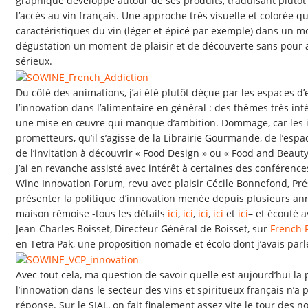
graphique développé autour de ses produits, traduisant plutôt 
l’accès au vin français. Une approche très visuelle et colorée q
caractéristiques du vin (léger et épicé par exemple) dans un mod
dégustation un moment de plaisir et de découverte sans pour 
sérieux.
Du côté des animations, j’ai été plutôt déçue par les espaces d
l’innovation dans l’alimentaire en général : des thèmes très int
une mise en œuvre qui manque d’ambition. Dommage, car les in
prometteurs, qu’il s’agisse de la Librairie Gourmande, de l’esp
de l’invitation à découvrir « Food Design » ou « Food and Beauty
J’ai en revanche assisté avec intérêt à certaines des conféren
Wine Innovation Forum, revu avec plaisir Cécile Bonnefond, Pré
présenter la politique d’innovation menée depuis plusieurs ann
maison rémoise -tous les détails
ici
,
ici
,
ici
,
ici
et
ici
– et écouté a
Jean-Charles Boisset, Directeur Général de Boisset, sur
French 
en Tetra Pak, une proposition nomade et écolo dont j’avais par
Avec tout cela, ma question de savoir quelle est aujourd’hui la 
l’innovation dans le secteur des vins et spiritueux français n’a
réponse. Sur le SIAL, on fait finalement assez vite le tour des