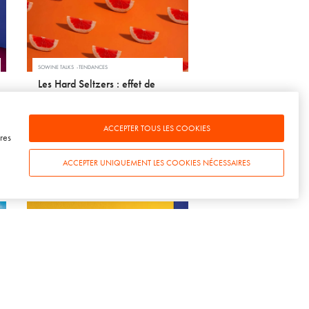
SOWINE TALKS
TENDANCES
Les Hard Seltzers : effet de
mode ou produit d’avenir ?
21 OCTOBRE 2020
ACCEPTER TOUS LES COOKIES
res
ACCEPTER UNIQUEMENT LES COOKIES NÉCESSAIRES
SPIRITUEUX
VOYAGES
Penderyn, the smoothest wysgi