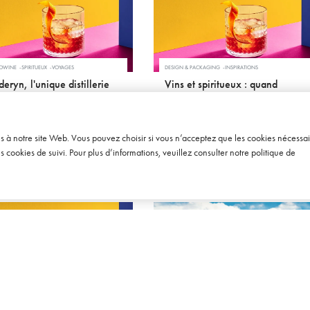
SOWINE
SPIRITUEUX
VOYAGES
DESIGN & PACKAGING
INSPIRATIONS
eryn, l'unique distillerie
Vins et spiritueux : quand
Pays de Galles
l'architecture s'intéresse… à la
bouteille
SEPTEMBRE 2011
17 OCTOBRE 2007
ès à notre site Web. Vous pouvez choisir si vous n’acceptez que les cookies nécessai
cookies de suivi. Pour plus d’informations, veuillez consulter notre
politique de
ISING
BIÈRE
SOWINE TALKS
TENDANCES
VIN
VOYAGES
tivité publicitaire : une
La Vallée de Mendoza