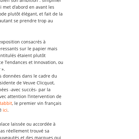
bien son ambition : simplifier
ui met d’abord en avant les
e plutôt élégant, et fait de la
autant se prendre trop au
’exposition consacrés à
éressants sur le papier mais
titulés étaient plutôt
ace Tendances et Innovation, ou
 ».
ces données dans le cadre du
sidente de Veuve Clicquot,
ées -avec succès- par la
vec attention l’intervention de
Rabbit
, le premier vin français
lé
ici
.
place laissée ou accordée à
 pas réellement trouvé sa
 nouveautés et des marques qui