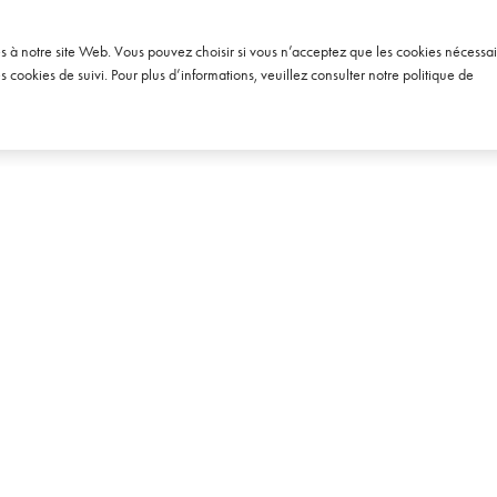
s Français utilisent deux fois
du Pays de Galles
 les médias Internet que la
26 SEPTEMBRE 2011
se écrite pour préparer
ès à notre site Web. Vous pouvez choisir si vous n’acceptez que les cookies nécessai
s achats de vin!
cookies de suivi. Pour plus d’informations, veuillez consulter notre
politique de
ÉVRIER 2010
EXPERTISES
SUIVEZ-NOU
Conseil & Études
 communication
LinkedIn
mpagne, de la bière
Relations Presse & Influence
Instagram
Digital & Social Media
Twitter
Relations Trade & Événementiel
Facebook
Design & Création
Soundcloud
Youtube