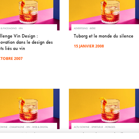
N & PACKAGING
VIN
ADVERTISING
BIÈRE
llenge Vin Design :
Tuborg et le monde du silence
novation dans le design des
15 JANVIER 2008
ts liés au vin
CTOBRE 2007
SOWINE
CHAMPAGNE
VIN
WEB & DIGITAL
ACTU SOWINE
SPIRITUEUX
VOYAGES
omètre SOWINE/SSI 2010
Penderyn, l'unique distillerie