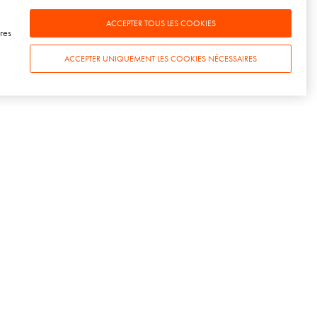
aux nouveaux modes de
ACCEPTER TOUS LES COOKIES
socialisation
res
18 FÉVRIER 2026
ACCEPTER UNIQUEMENT LES COOKIES NÉCESSAIRES
S
CONTACT
SOWINE Paris
3 rue de la Fidélité
75010 Paris
+33(0)1 78 94 94 50
SOWINE Bordeaux
29 allées de Tourny
33000 Bordeaux
+33(0)5 54 07 00 50
SOWINE Londres