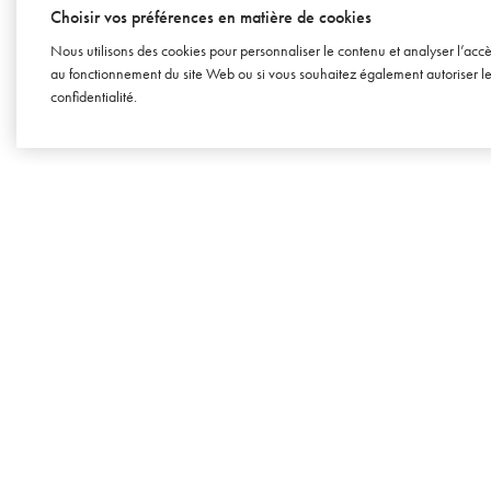
: le
Choisir vos préférences en matière de cookies
plus
pres
Nous utilisons des cookies pour personnaliser le contenu et analyser l’acc
leur
au fonctionnement du site Web ou si vous souhaitez également autoriser les 
confidentialité
.
23 F
SOWINE
Agence conseil en marketing et
dédiée à l’univers du vin, du cha
et des spiritueux.
Mentions légales
Tous droits réservés
© SOWINE 2026
Marques déposées :