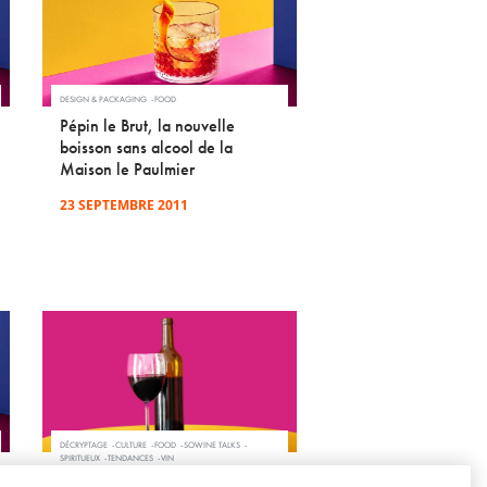
DESIGN & PACKAGING
FOOD
Pépin le Brut, la nouvelle
boisson sans alcool de la
Maison le Paulmier
23 SEPTEMBRE 2011
DÉCRYPTAGE
CULTURE
FOOD
SOWINE TALKS
SPIRITUEUX
TENDANCES
VIN
Les vins et les spiritueux face