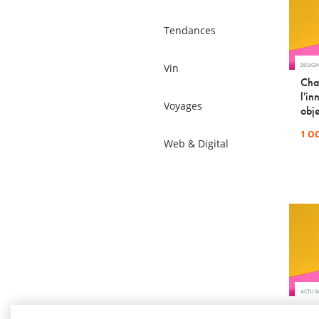
Tendances
Vin
DESIG
Cha
l'in
Voyages
obje
1 O
Web & Digital
ACTU 
Bar