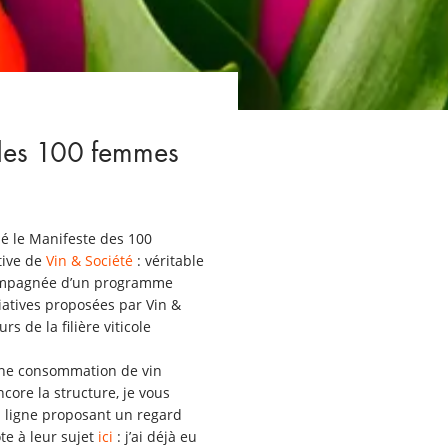
 des 100 femmes
né le Manifeste des 100
tive de
Vin & Société
: véritable
ccompagnée d’un programme
iatives proposées par Vin &
s de la filière viticole
 une consommation de vin
ncore la structure, je vous
n ligne proposant un regard
ote à leur sujet
ici
: j’ai déjà eu