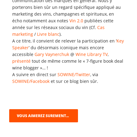
communication des marques en général. Nous y
porterons bien sûr un regard spécifique appliqué au
marketing des vins, champagnes et spiritueux, en
écho notamment aux notes
Vin 2.0
publiées cette
année sur les réseaux sociaux du vin (Cf.
Cas
marketing
/
Livre blanc
).
A ce titre, il convient de relever la participation en ‘
Key
Speaker
‘ du désormais iconique mais encore
accessible
Gary Vaynerchuk
@
Wine Library TV
,
présenté
tout de même comme le « 7-figure book deal
wine blogger »… !
A suivre en direct sur
SOWINE/Twitter
, via
SOWINE/Facebook
et sur ce blog bien sûr.
VOUS AIMEREZ SUREMENT...