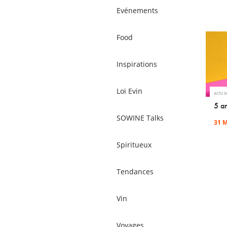
Evénements
Food
Inspirations
Loi Evin
ACTU 
5 an
SOWINE Talks
31 M
Spiritueux
Tendances
Vin
Voyages