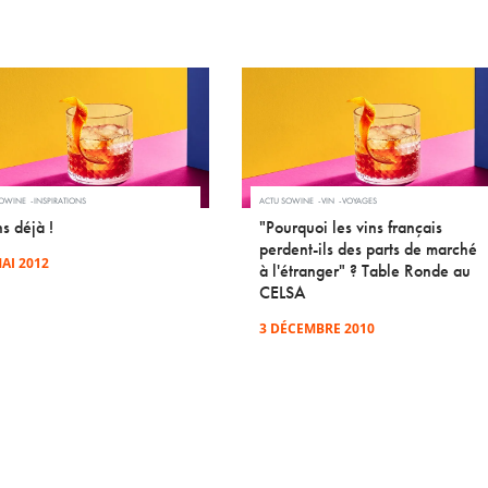
SOWINE
INSPIRATIONS
ACTU SOWINE
VIN
VOYAGES
s déjà !
"Pourquoi les vins français
perdent-ils des parts de marché
AI 2012
à l'étranger" ? Table Ronde au
CELSA
3 DÉCEMBRE 2010