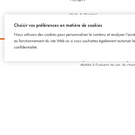
Web & Digital
Choisir vos préférences en matière de cookies
Nous utilisons des cookies pour personnaliser le contenu et analyser l’acc
au fonctionnement du site Web ou si vous souhaitez également autoriser les 
confidentialité
.
SOWINE
Agence conseil en marketing et
dédiée à l’univers du vin, du cha
et des spiritueux.
Mentions légales
Tous droits réservés
© SOWINE 2026
Marques déposées :
SOWINE©
SOFOOD©
SOWINE Talks©
SOWINE Studies©
SOWINE Trends©