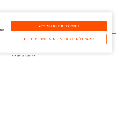
ACCEPTER TOUS LES COOKIES
res
ACCEPTER UNIQUEMENT LES COOKIES NÉCESSAIRES
S
CONTACT
SOWINE Paris
3 rue de la Fidélité
75010 Paris
+33(0)1 78 94 94 50
SOWINE Bordeaux
29 allées de Tourny
33000 Bordeaux
+33(0)5 54 07 00 50
SOWINE Londres
Becket House
1 Lambeth Palace Rd
SE1 7EU Londres
+44 20 8068 4683