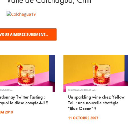
Valle de Colchagua, Chili
VOUS AIMEREZ SUREMENT...
EB & DIGITAL
DESIGN & PACKAGING
VIN
rdonnay Twitter Tasting :
Un sparkling wine chez Yellow
quoi le dièse compte-t-il ?
Tail : une nouvelle stratégie
"Blue Ocean" ?
AI 2010
11 OCTOBRE 2007