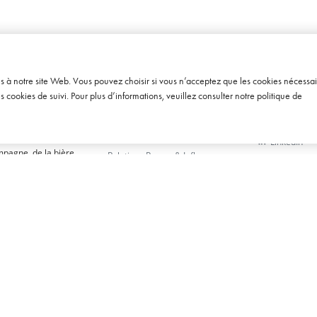
ès à notre site Web. Vous pouvez choisir si vous n’acceptez que les cookies nécessai
cookies de suivi. Pour plus d’informations, veuillez consulter notre
politique de
EXPERTISES
SUIVEZ-NOU
Conseil & Études
 communication
LinkedIn
mpagne, de la bière
Relations Presse & Influence
Instagram
Digital & Social Media
Twitter
Relations Trade & Événementiel
Facebook
Design & Création
Soundcloud
Youtube