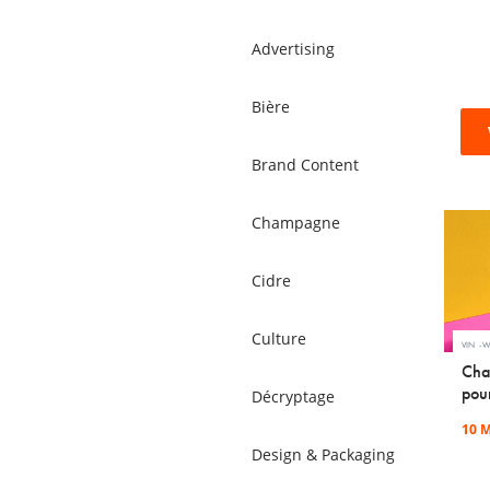
Advertising
Bière
Brand Content
Champagne
Cidre
Culture
VIN
W
Cha
pour
Décryptage
10 M
Design & Packaging