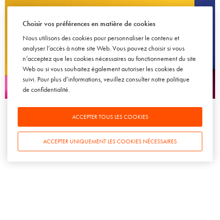
Choisir vos préférences en matière de cookies
Nous utilisons des cookies pour personnaliser le contenu et
analyser l’accès à notre site Web. Vous pouvez choisir si vous
n’acceptez que les cookies nécessaires au fonctionnement du site
Web ou si vous souhaitez également autoriser les cookies de
suivi. Pour plus d’informations, veuillez consulter notre
politique
de confidentialité
.
BRAND CONTENT
CHAMPAGNE
DESIGN & PACKAGING
Superbe retour aux sources et valorisation patrimoniale avec
le coffret Extraits, Vol. 1 de la maison Ruinart
ACCEPTER TOUS LES COOKIES
16 FÉVRIER 2010
ACCEPTER UNIQUEMENT LES COOKIES NÉCESSAIRES