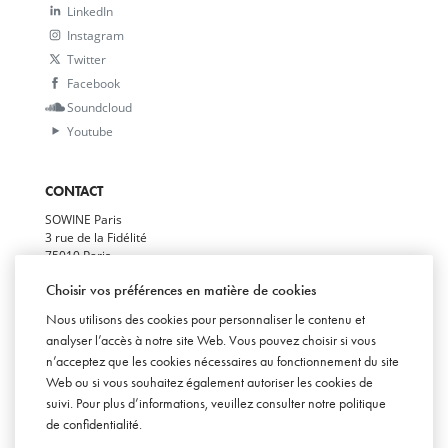
LinkedIn
Instagram
Twitter
Facebook
Soundcloud
Youtube
CONTACT
SOWINE Paris
3 rue de la Fidélité
75010 Paris
+33(0)1 78 94 94 50
Choisir vos préférences en matière de cookies
SOWINE Bordeaux
Nous utilisons des cookies pour personnaliser le contenu et
29 allées de Tourny
33000 Bordeaux
analyser l’accès à notre site Web. Vous pouvez choisir si vous
+33(0)5 54 07 00 50
n’acceptez que les cookies nécessaires au fonctionnement du site
Web ou si vous souhaitez également autoriser les cookies de
SOWINE London
Becket House
suivi. Pour plus d’informations, veuillez consulter notre
politique
1 Lambeth Palace Rd
de confidentialité
.
SE1 7EU London