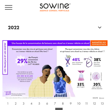
2022
1
2
3
4
5
6
7
8
9
10
11
12
13