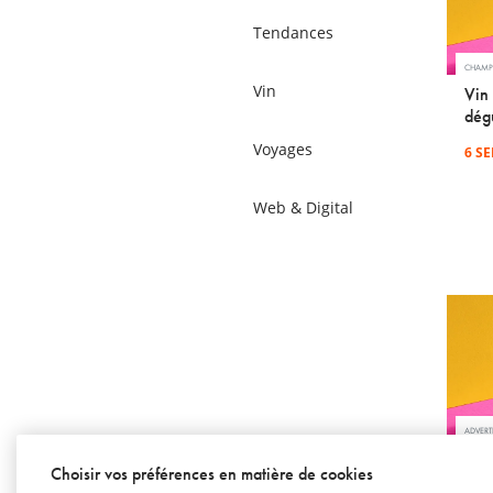
Tendances
CHAM
Vin
Vin 
dégu
Voyages
6 S
Web & Digital
ADVERT
Mon 
Choisir vos préférences en matière de cookies
boit