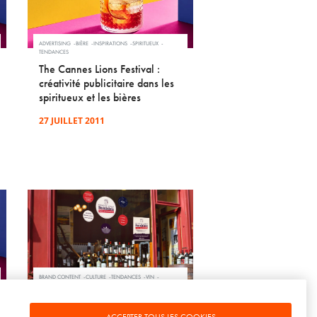
ADVERTISING
BIÈRE
INSPIRATIONS
SPIRITUEUX
TENDANCES
The Cannes Lions Festival :
créativité publicitaire dans les
spiritueux et les bières
27 JUILLET 2011
BRAND CONTENT
CULTURE
TENDANCES
VIN
WEB & DIGITAL
SOWINE en campagne
nationale pour les Beaujolais
ACCEPTER TOUS LES COOKIES