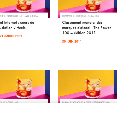
PAGNE
TENDANCES
VIN
WEB & DIGITAL
CHAMPAGNE
SPIRITUEUX
TENDANCES
et Internet : cours de
Classement mondial des
station virtuels
marques d'alcool : The Power
100 – édition 2011
EPTEMBRE 2007
30 JUIN 2011
ISING
LOI EVIN
VIN
DESIGN & PACKAGING
LOI EVIN
TENDANCES
VIN
papa est beau et fort, il
De l'appréciation culturelle des
 du bon vin
tabous dans la communication