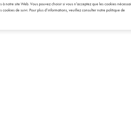
vin
ès à notre site Web. Vous pouvez choisir si vous n’acceptez que les cookies nécessai
IN 2012
cookies de suivi. Pour plus d’informations, veuillez consulter notre
politique de
5 AOÛT 2009
EXPERTISES
SUIVEZ-NOU
Conseil & Études
 communication
LinkedIn
mpagne, de la bière
Relations Presse & Influence
Instagram
Digital & Social Media
Twitter
Relations Trade & Événementiel
Facebook
Design & Création
Soundcloud
Youtube