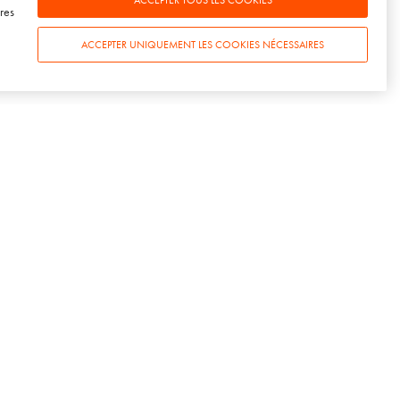
res
Nouveaux
ACCEPTER UNIQUEMENT LES COOKIES NÉCESSAIRES
16 NOVEMBRE 2023
S
CONTACT
SOWINE Paris
3 rue de la Fidélité
75010 Paris
+33(0)1 78 94 94 50
SOWINE Bordeaux
29 allées de Tourny
33000 Bordeaux
+33(0)5 54 07 00 50
SOWINE Londres
Becket House
1 Lambeth Palace Rd