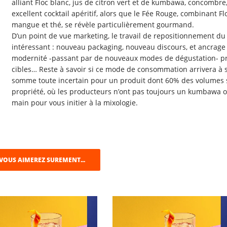
alliant Floc blanc, jus de citron vert et de kumbawa, concombre,
excellent cocktail apéritif, alors que le Fée Rouge, combinant Flo
mangue et thé, se révèle particulièrement gourmand.
D’un point de vue marketing, le travail de repositionnement d
intéressant : nouveau packaging, nouveau discours, et ancrag
modernité -passant par de nouveaux modes de dégustation- pr
cibles… Reste à savoir si ce mode de consommation arrivera à 
somme toute incertain pour un produit dont 60% des volumes s’
propriété, où les producteurs n’ont pas toujours un kumbawa ou
main pour vous initier à la mixologie.
VOUS AIMEREZ SUREMENT...