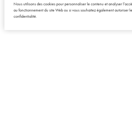
Nous utilisons des cookies pour personnaliser le contenu et analyser l’acc
8 JU
au fonctionnement du site Web ou si vous souhaitez également autoriser les 
confidentialité
.
SOWINE
Agence conseil en marketing et
dédiée à l’univers du vin, du cha
et des spiritueux.
Mentions légales
Tous droits réservés
© SOWINE 2026
Marques déposées :
SOWINE©
SOFOOD©
SOWINE Talks©