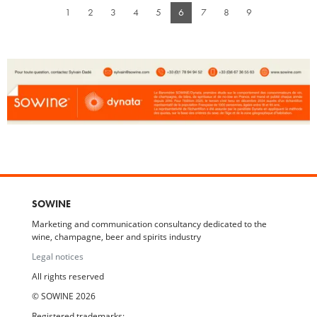
1
2
3
4
5
6
7
8
9
SOWINE
Marketing and communication consultancy dedicated to the
wine, champagne, beer and spirits industry
Legal notices
All rights reserved
© SOWINE 2026
Registered trademarks: