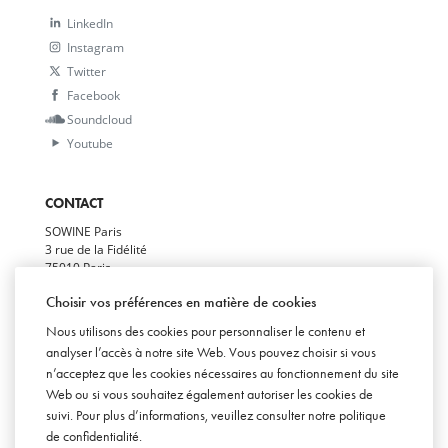
LinkedIn
Instagram
Twitter
Facebook
Soundcloud
Youtube
CONTACT
SOWINE Paris
3 rue de la Fidélité
75010 Paris
+33(0)1 78 94 94 50
Choisir vos préférences en matière de cookies
SOWINE Bordeaux
Nous utilisons des cookies pour personnaliser le contenu et
29 allées de Tourny
33000 Bordeaux
analyser l’accès à notre site Web. Vous pouvez choisir si vous
+33(0)5 54 07 00 50
n’acceptez que les cookies nécessaires au fonctionnement du site
Web ou si vous souhaitez également autoriser les cookies de
SOWINE London
Becket House
suivi. Pour plus d’informations, veuillez consulter notre
politique
1 Lambeth Palace Rd
de confidentialité
.